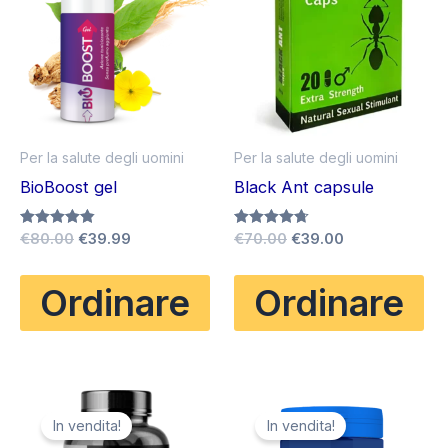
Per la salute degli uomini
Per la salute degli uomini
BioBoost gel
Black Ant capsule
Il
Il
Il
Il
Valutato
€
80.00
€
39.99
Valutato
€
70.00
€
39.00
4.83
4.67
prezzo
prezzo
prezzo
prezzo
su 5
su 5
originale
attuale
originale
attuale
Ordinare
Ordinare
era:
è:
era:
è:
€80.00.
€39.99.
€70.00.
€39.00.
In vendita!
In vendita!