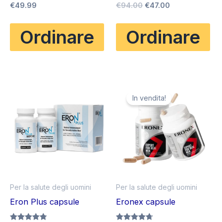
Il
Il
Valutato
€
49.99
Valutato
€
94.00
€
47.00
4.75
4.75
prezzo
prezzo
su 5
su 5
originale
attuale
Ordinare
Ordinare
era:
è:
€94.00.
€47.00.
In vendita!
Per la salute degli uomini
Per la salute degli uomini
Eron Plus capsule
Eronex capsule