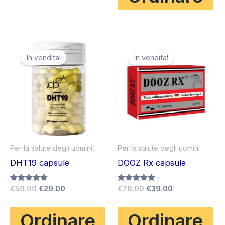
In vendita!
In vendita!
Per la salute degli uomini
Per la salute degli uomini
DHT19 capsule
DOOZ Rx capsule
Il
Il
Il
Il
Valutato
€
50.00
€
29.00
Valutato
€
78.00
€
39.00
4.75
4.75
prezzo
prezzo
prezzo
prezzo
su 5
su 5
originale
attuale
originale
attuale
Ordinare
Ordinare
era:
è:
era:
è: