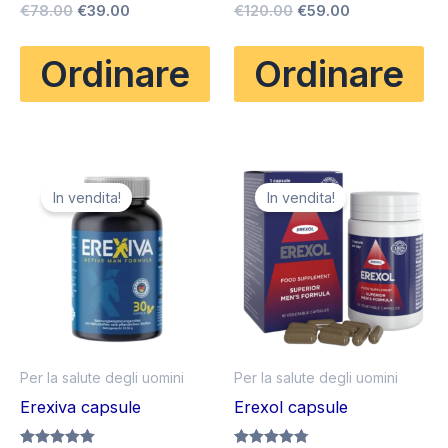
Il
Il
Il
Il
Valutato
€
78.00
€
39.00
Valutato
€
120.00
€
59.00
4.75
5.00
prezzo
prezzo
prezzo
prezzo
su 5
su 5
originale
attuale
originale
attuale
Ordinare
Ordinare
era:
è:
era:
è:
€78.00.
€39.00.
€120.00.
€59.00.
In vendita!
In vendita!
Per la salute degli uomini
Per la salute degli uomini
Erexiva capsule
Erexol capsule