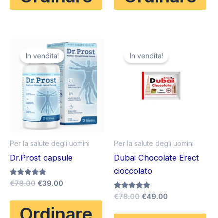
€50.00.
€29.00.
€78.00.
€39.00.
In vendita!
In vendita!
Per la salute degli uomini
Per la salute degli uomini
Dr.Prost capsule
Dubai Chocolate Erect
cioccolato
Il
Il
Valutato
€
78.00
€
39.00
4.80
prezzo
prezzo
Il
Il
Valutato
€
78.00
€
49.00
su 5
originale
attuale
4.80
prezzo
prezzo
Ordinare
su 5
era:
è:
originale
attuale