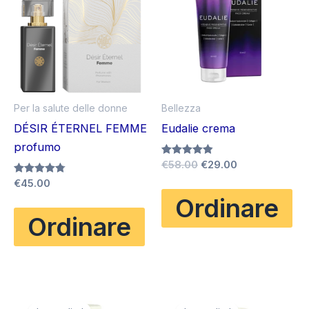
Per la salute delle donne
Bellezza
DÉSIR ÉTERNEL FEMME
Eudalie crema
profumo
Il
Il
Valutato
€
58.00
€
29.00
4.80
prezzo
prezzo
Valutato
€
45.00
su 5
originale
attuale
4.75
Ordinare
su 5
era:
è:
€58.00.
€29.00.
Ordinare