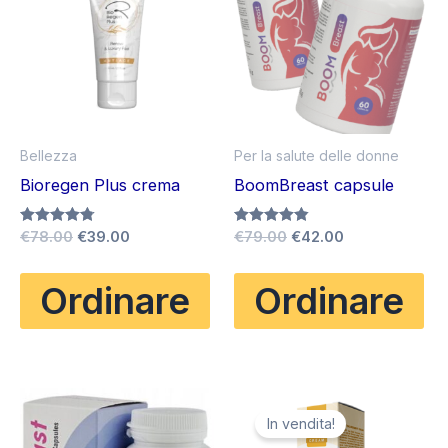
Bellezza
Per la salute delle donne
Bioregen Plus crema
BoomBreast capsule
Il
Il
Il
Il
Valutato
€
78.00
€
39.00
Valutato
€
79.00
€
42.00
4.75
4.83
prezzo
prezzo
prezzo
prezzo
su 5
su 5
originale
attuale
originale
attuale
Ordinare
Ordinare
era:
è:
era:
è:
€78.00.
€39.00.
€79.00.
€42.00.
In vendita!