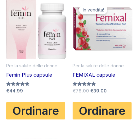
In vendita!
Per la salute delle donne
Per la salute delle donne
Femin Plus capsule
FEMIXAL capsule
Il
Il
Valutato
€
44.99
Valutato
€
78.00
€
39.00
4.80
4.75
prezzo
prezzo
su 5
su 5
originale
attuale
Ordinare
Ordinare
era:
è:
€78.00.
€39.00.