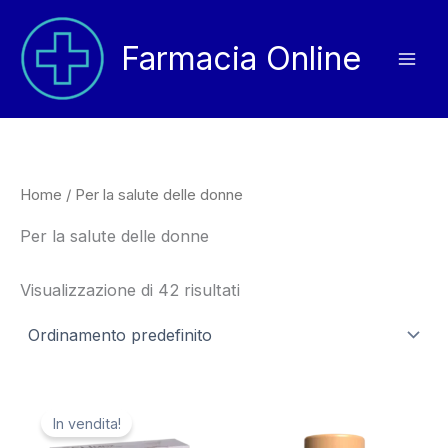
Vai
al
Farmacia Online
contenuto
Home
/ Per la salute delle donne
Per la salute delle donne
Visualizzazione di 42 risultati
In vendita!