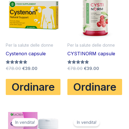
Per la salute delle donne
Per la salute delle donne
Cystenon capsule
CYSTINORM capsule
Il
Il
Il
Il
Valutato
€
78.00
€
39.00
Valutato
€
78.00
€
39.00
4.83
4.80
prezzo
prezzo
prezzo
prezzo
su 5
su 5
originale
attuale
originale
attuale
Ordinare
Ordinare
era:
è:
era:
è:
€78.00.
€39.00.
€78.00.
€39.00.
In vendita!
In vendita!