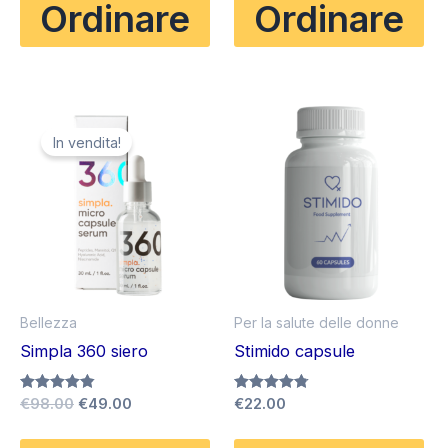
Ordinare
Ordinare
era:
è:
era:
è:
€78.00.
€39.00.
€58.00.
€29.00.
In vendita!
Bellezza
Per la salute delle donne
Simpla 360 siero
Stimido capsule
Il
Il
Valutato
€
98.00
€
49.00
Valutato
€
22.00
4.83
4.75
prezzo
prezzo
su 5
su 5
originale
attuale