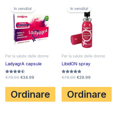
In vendita!
In vendita!
Per la salute delle donne
Per la salute delle donne
LadyagrA capsule
LibidON spray
Il
Il
Il
Il
Valutato
€
78.00
€
34.99
Valutato
€
78.00
€
29.99
4.50
4.71
prezzo
prezzo
prezzo
prezzo
su 5
su 5
originale
attuale
originale
attuale
Ordinare
Ordinare
era:
è:
era:
è:
€78.00.
€34.99.
€78.00.
€29.99.