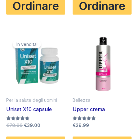
Ordinare
Ordinare
era:
è:
€98.00.
€49.00.
In vendita!
Per la salute degli uomini
Bellezza
Uniset X10 capsule
Upper crema
Il
Il
Valutato
€
78.00
€
39.00
Valutato
€
29.99
4.80
4.75
prezzo
prezzo
su 5
su 5
originale
attuale