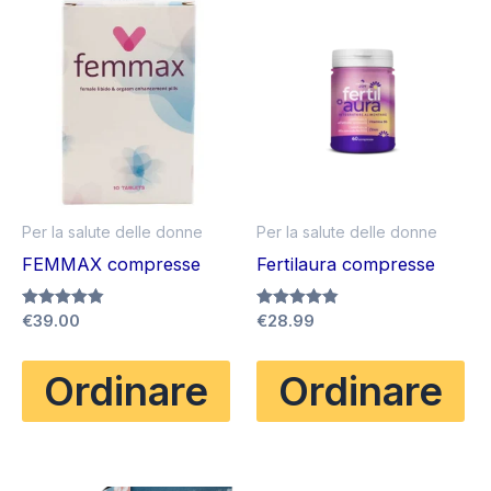
Per la salute delle donne
Per la salute delle donne
FEMMAX compresse
Fertilaura compresse
Valutato
€
39.00
Valutato
€
28.99
4.83
4.80
su 5
su 5
Ordinare
Ordinare