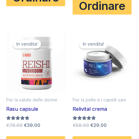
Ordinare
In vendita!
In vendita!
Per la salute delle donne
Per la pelle e i capelli sani
Rasu capsule
Relivital crema
Il
Il
Il
Il
Valutato
€
78.00
€
39.00
Valutato
€
58.00
€
29.00
4.75
4.80
prezzo
prezzo
prezzo
prezzo
su 5
su 5
originale
attuale
originale
attuale