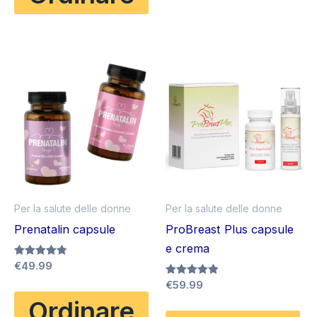
€49.99.
€25.00.
Per la salute delle donne
Per la salute delle donne
Prenatalin capsule
ProBreast Plus capsule
e crema
Valutato
€
49.99
4.75
Valutato
€
59.99
su 5
4.80
Ordinare
su 5