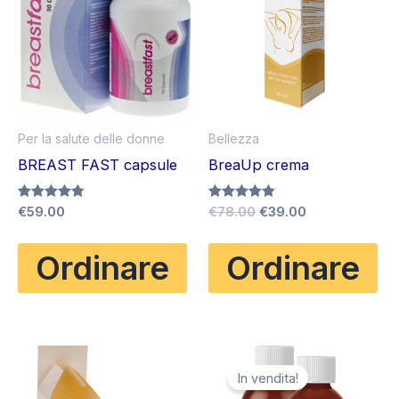
Per la salute delle donne
Bellezza
BREAST FAST capsule
BreaUp crema
Il
Il
Valutato
€
59.00
Valutato
€
78.00
€
39.00
4.75
4.83
prezzo
prezzo
su 5
su 5
originale
attuale
Ordinare
Ordinare
era:
è:
€78.00.
€39.00.
In vendita!