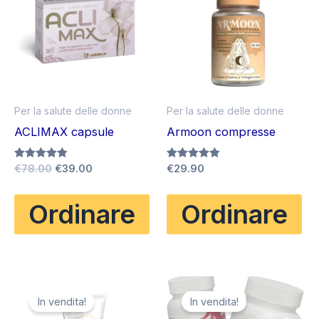
Per la salute delle donne
Per la salute delle donne
ACLIMAX capsule
Armoon compresse
Il
Il
Valutato
€
78.00
€
39.00
Valutato
€
29.90
4.80
4.80
prezzo
prezzo
su 5
su 5
originale
attuale
Ordinare
Ordinare
era:
è:
€78.00.
€39.00.
In vendita!
In vendita!