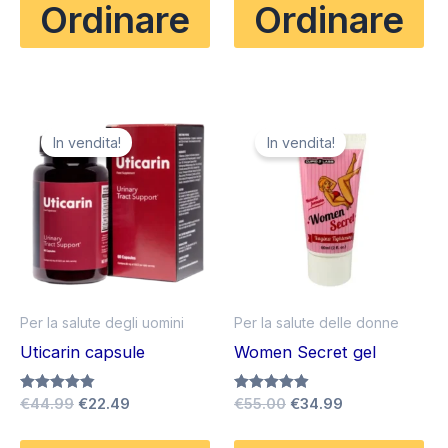
Ordinare
Ordinare
era:
è:
€78.00.
€39.00.
In vendita!
In vendita!
Per la salute degli uomini
Per la salute delle donne
Uticarin capsule
Women Secret gel
Il
Il
Il
Il
Valutato
€
44.99
€
22.49
Valutato
€
55.00
€
34.99
4.83
4.89
prezzo
prezzo
prezzo
prezzo
su 5
su 5
originale
attuale
originale
attuale