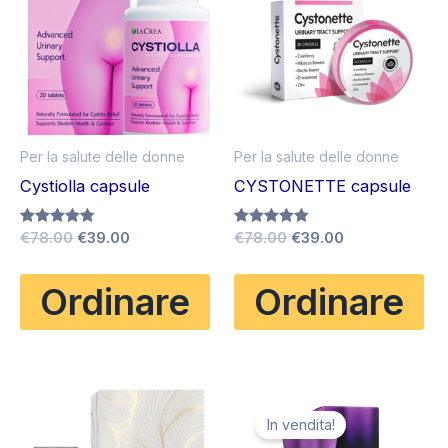
Per la salute delle donne
Per la salute delle donne
Cystiolla capsule
CYSTONETTE capsule
Il
Il
Il
Il
Valutato
€
78.00
€
39.00
Valutato
€
78.00
€
39.00
4.75
4.80
prezzo
prezzo
prezzo
prezzo
su 5
su 5
originale
attuale
originale
attuale
Ordinare
Ordinare
era:
è:
era:
è:
€78.00.
€39.00.
€78.00.
€39.00.
In vendita!