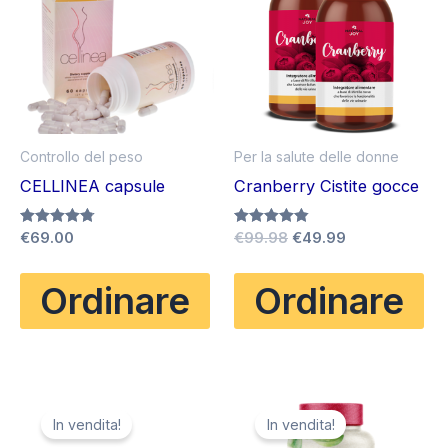
Controllo del peso
Per la salute delle donne
CELLINEA capsule
Cranberry Cistite gocce
Il
Il
Valutato
€
69.00
Valutato
€
99.98
€
49.99
4.75
4.80
prezzo
prezzo
su 5
su 5
originale
attuale
Ordinare
Ordinare
era:
è:
€99.98.
€49.99.
In vendita!
In vendita!