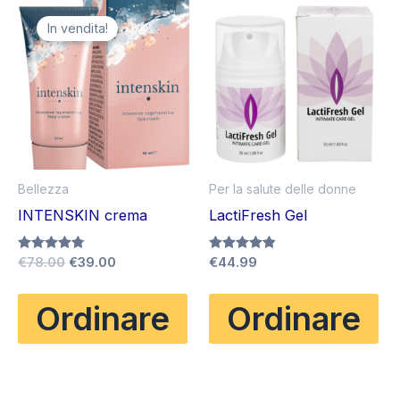
In vendita!
Bellezza
Per la salute delle donne
INTENSKIN crema
LactiFresh Gel
Il
Il
Valutato
€
78.00
€
39.00
Valutato
€
44.99
4.75
4.80
prezzo
prezzo
su 5
su 5
originale
attuale
Ordinare
Ordinare
era:
è:
€78.00.
€39.00.