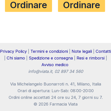
Ordinare
Ordinare
era:
è:
era:
è:
€44.99.
€22.49.
€55.00.
€34.99.
Privacy Policy
|
Termini e condizioni
|
Note legali
|
Contatti
|
Chi siamo
|
Spedizione e consegna
|
Resi e rimborsi
|
Avviso medico
info@viata.it
, 02 897 34 560
Via Michelangelo Buonarroti n. 41, Milano, Italia
Orari di apertura: Lun-Sab: 08:00-20:00
Ordini online accettati 24 ore su 24, 7 giorni su 7.
© 2026 Farmacia Viata