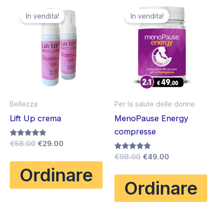
In vendita!
In vendita!
Bellezza
Per la salute delle donne
Lift Up crema
MenoPause Energy
compresse
Il
Il
Valutato
€
58.00
€
29.00
4.83
prezzo
prezzo
Il
Il
Valutato
€
98.00
€
49.00
su 5
originale
attuale
4.75
prezzo
prezzo
Ordinare
su 5
era:
è:
originale
attuale
€58.00.
€29.00.
Ordinare
era:
è:
€98.00.
€49.00.