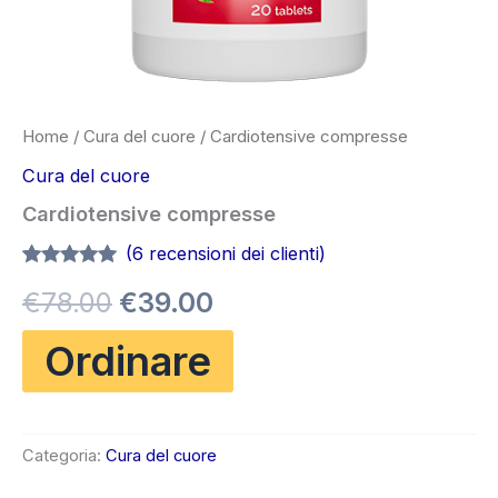
Home
/
Cura del cuore
/ Cardiotensive compresse
Cura del cuore
Cardiotensive compresse
(
6
recensioni dei clienti)
Valutato
6
4.83
Il
Il
€
78.00
€
39.00
su 5 su
base di
recensioni
prezzo
prezzo
Ordinare
originale
attuale
era:
è:
Categoria:
Cura del cuore
€78.00.
€39.00.