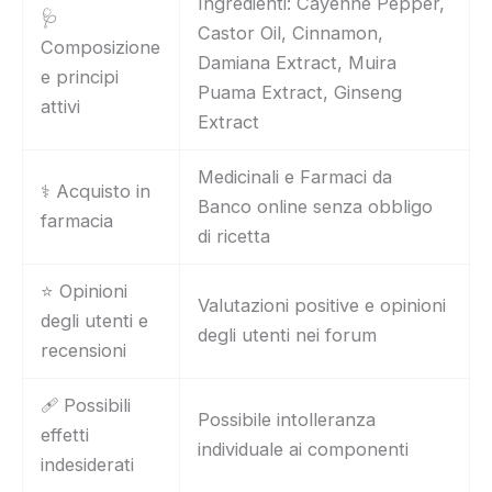
Ingredienti: Cayenne Pepper,
🩺
Castor Oil, Cinnamon,
Composizione
Damiana Extract, Muira
e principi
Puama Extract, Ginseng
attivi
Extract
Medicinali e Farmaci da
⚕️ Acquisto in
Banco online senza obbligo
farmacia
di ricetta
⭐ Opinioni
Valutazioni positive e opinioni
degli utenti e
degli utenti nei forum
recensioni
🩹 Possibili
Possibile intolleranza
effetti
individuale ai componenti
indesiderati