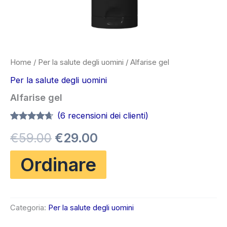
Home
/
Per la salute degli uomini
/ Alfarise gel
Per la salute degli uomini
Alfarise gel
(
6
recensioni dei clienti)
Valutato
6
Il
Il
€
59.00
€
29.00
4.50
su 5
su base
di
prezzo
prezzo
Ordinare
recensioni
originale
attuale
era:
è:
Categoria:
Per la salute degli uomini
€59.00.
€29.00.