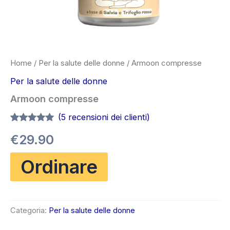
Home
/
Per la salute delle donne
/ Armoon compresse
Per la salute delle donne
Armoon compresse
(
5
recensioni dei clienti)
Valutato
5
4.80
€
29.90
su 5 su
base di
recensioni
Ordinare
Categoria:
Per la salute delle donne