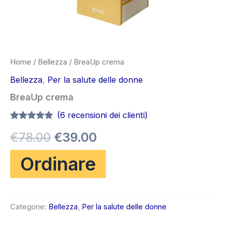
Home
/
Bellezza
/ BreaUp crema
Bellezza
,
Per la salute delle donne
BreaUp crema
(
6
recensioni dei clienti)
Valutato
6
4.83
Il
Il
€
78.00
€
39.00
su 5 su
base di
recensioni
prezzo
prezzo
Ordinare
originale
attuale
era:
è:
Categorie:
Bellezza
,
Per la salute delle donne
€78.00.
€39.00.