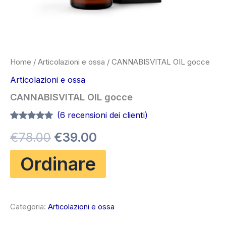
Home
/
Articolazioni e ossa
/ CANNABISVITAL OIL gocce
Articolazioni e ossa
CANNABISVITAL OIL gocce
(
6
recensioni dei clienti)
Valutato
6
4.83
Il
Il
€
78.00
€
39.00
su 5 su
base di
recensioni
prezzo
prezzo
Ordinare
originale
attuale
era:
è:
Categoria:
Articolazioni e ossa
€78.00.
€39.00.