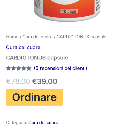
Home
/
Cura del cuore
/ CARDIOTONUS capsule
Cura del cuore
CARDIOTONUS capsule
(
5
recensioni dei clienti)
Valutato
5
4.80
Il
Il
€
78.00
€
39.00
su 5 su
base di
recensioni
prezzo
prezzo
Ordinare
originale
attuale
era:
è:
Categoria:
Cura del cuore
€78.00.
€39.00.