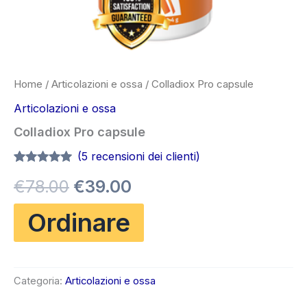
Home
/
Articolazioni e ossa
/ Colladiox Pro capsule
Articolazioni e ossa
Colladiox Pro capsule
(
5
recensioni dei clienti)
Valutato
5
4.80
Il
Il
€
78.00
€
39.00
su 5 su
base di
recensioni
prezzo
prezzo
Ordinare
originale
attuale
era:
è:
Categoria:
Articolazioni e ossa
€78.00.
€39.00.