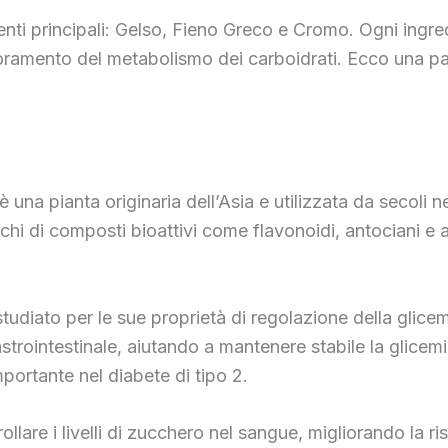
ti principali: Gelso, Fieno Greco e Cromo. Ogni ingred
glioramento del metabolismo dei carboidrati. Ecco una pa
na pianta originaria dell’Asia e utilizzata da secoli ne
icchi di composti bioattivi come flavonoidi, antociani e 
o studiato per le sue proprietà di regolazione della glic
astrointestinale, aiutando a mantenere stabile la glicemi
portante nel diabete di tipo 2.
llare i livelli di zucchero nel sangue, migliorando la risp