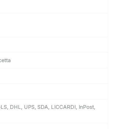
cetta
e, GLS, DHL, UPS, SDA, LICCARDI, InPost,