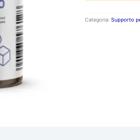
origi
era:
Categoria:
Supporto per
€114.