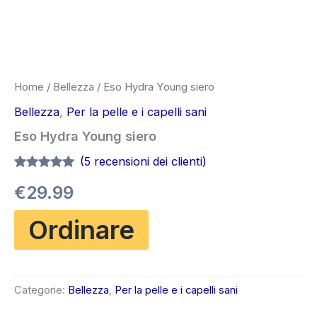
Home
/
Bellezza
/ Eso Hydra Young siero
Bellezza
,
Per la pelle e i capelli sani
Eso Hydra Young siero
(
5
recensioni dei clienti)
Valutato
5
4.80
€
29.99
su 5 su
base di
recensioni
Ordinare
Categorie:
Bellezza
,
Per la pelle e i capelli sani