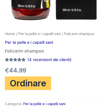
Home
/
Per la pelle e i capelli sani
/ Folicerin shampoo
Per la pelle e i capelli sani
Folicerin shampoo
(
4
recensioni dei clienti)
Valutato
4
4.75
€
44.99
su 5 su
base di
recensioni
Ordinare
Categoria:
Per la pelle e i capelli sani