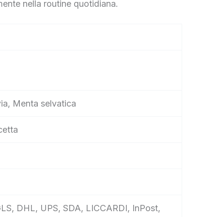
mente nella routine quotidiana.
via, Menta selvatica
cetta
e, GLS, DHL, UPS, SDA, LICCARDI, InPost,