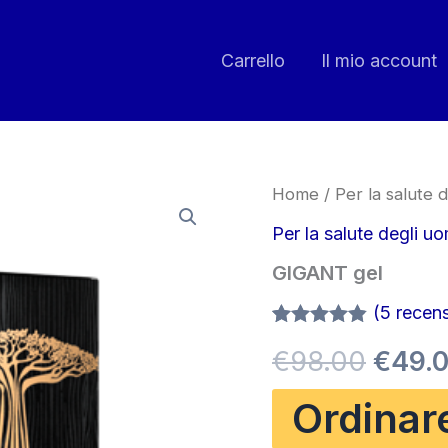
Carrello
Il mio account
Home
/
Per la salute d
Per la salute degli uo
GIGANT gel
(
5
recensi
Valutato
5
Il
€
98.00
€
49.
4.80
su 5
su base
di
prezz
Ordinar
recensioni