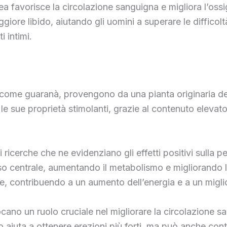
a favorisce la circolazione sanguigna e migliora l’ossi
ggiore libido, aiutando gli uomini a superare le difficol
i intimi.
 come guaranà, provengono da una pianta originaria de
e sue proprietà stimolanti, grazie al contenuto elevato 
 ricerche che ne evidenziano gli effetti positivi sulla 
so centrale, aumentando il metabolismo e migliorando 
ale, contribuendo a un aumento dell’energia e a un migl
ocano un ruolo cruciale nel migliorare la circolazione 
 aiuta a ottenere erezioni più forti, ma può anche cont