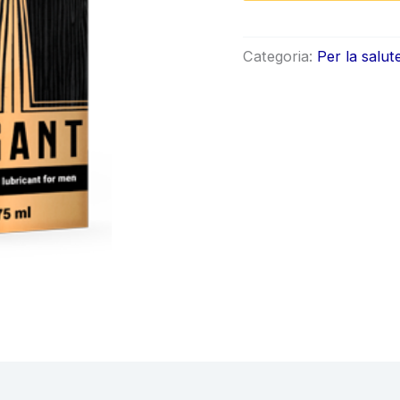
origin
era:
Categoria:
Per la salut
€98.0