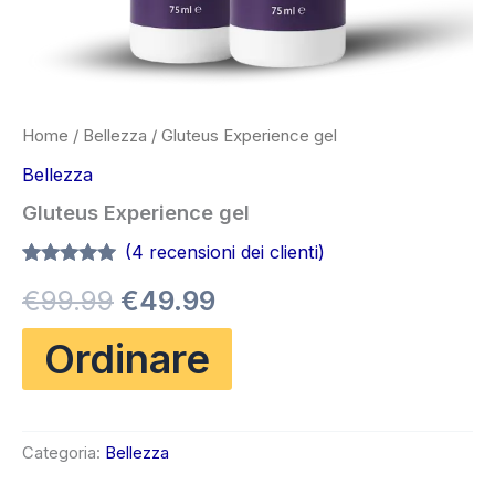
Home
/
Bellezza
/ Gluteus Experience gel
Bellezza
Gluteus Experience gel
(
4
recensioni dei clienti)
Valutato
3
5.00
Il
Il
€
99.99
€
49.99
su 5 su
base di
recensioni
prezzo
prezzo
Ordinare
originale
attuale
era:
è:
Categoria:
Bellezza
€99.99.
€49.99.