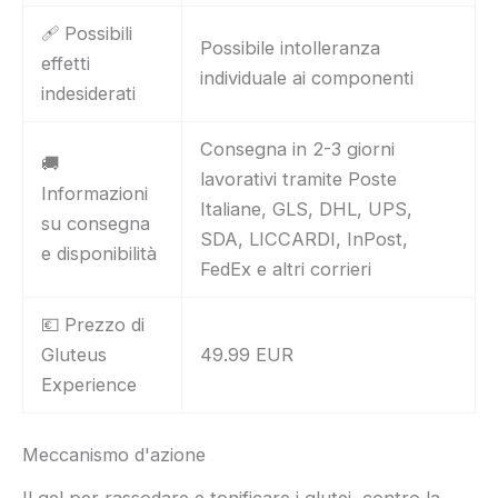
🩹 Possibili
Possibile intolleranza
effetti
individuale ai componenti
indesiderati
Consegna in 2-3 giorni
🚚
lavorativi tramite Poste
Informazioni
Italiane, GLS, DHL, UPS,
su consegna
SDA, LICCARDI, InPost,
e disponibilità
FedEx e altri corrieri
💶 Prezzo di
Gluteus
49.99 EUR
Experience
Meccanismo d'azione
Il gel per rassodare e tonificare i glutei, contro la