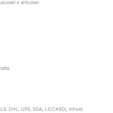
colari o articolari.
cetta
e, GLS, DHL, UPS, SDA, LICCARDI, InPost,