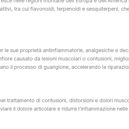
sce nelle regioni montane dell’Europa e dell’America d
tivi, tra cui flavonoidi, terpenoidi e sesquiterpeni, ch
r le sue proprietà antinfiammatorie, analgesiche e deco
gonfiore causato da lesioni muscolari o contusioni, migl
lano il processo di guarigione, accelerando la riparazio
 trattamento di contusioni, distorsioni e dolori muscola
viare il dolore articolare e ridurre l’infiammazione nel