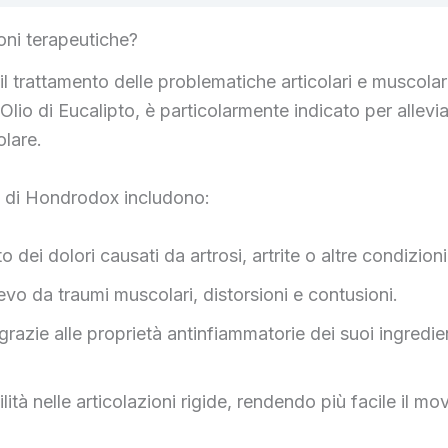
oni terapeutiche?
trattamento delle problematiche articolari e muscolari.
Olio di Eucalipto, è particolarmente indicato per alleviar
olare.
so di Hondrodox includono:
nto dei dolori causati da artrosi, artrite o altre condizion
ievo da traumi muscolari, distorsioni e contusioni.
grazie alle proprietà antinfiammatorie dei suoi ingredient
ità nelle articolazioni rigide, rendendo più facile il m