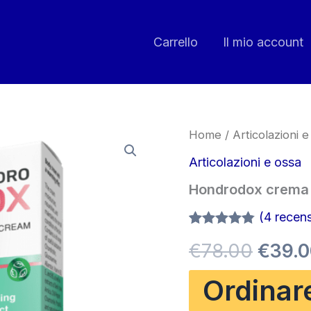
Carrello
Il mio account
Home
/
Articolazioni e
Articolazioni e ossa
Hondrodox crema
(
4
recensi
Valutato
4
Il
€
78.00
€
39.
4.75
su 5
su base
di
prezz
Ordinar
recensioni