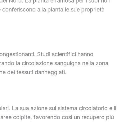
el Nord. La pianta è famosa per i suoi fiori
e conferiscono alla pianta le sue proprietà
ngestionanti. Studi scientifici hanno
iorando la circolazione sanguigna nella zona
ne dei tessuti danneggiati.
ri. La sua azione sul sistema circolatorio e il
le aree colpite, favorendo così un recupero più