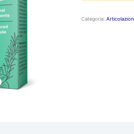
origin
era:
Categoria:
Articolazion
€78.0