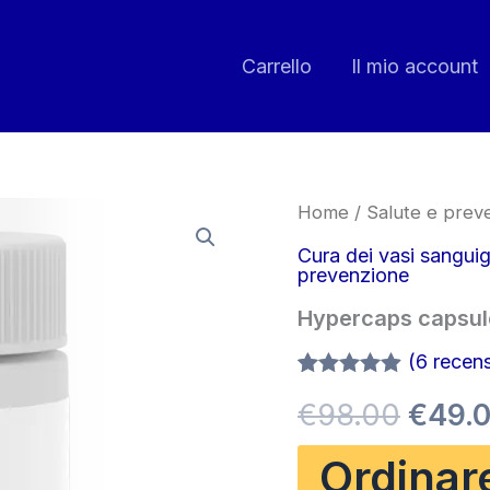
Carrello
Il mio account
Home
/
Salute e prev
Cura dei vasi sanguig
prevenzione
Hypercaps capsul
(
6
recensi
Valutato
6
Il
€
98.00
€
49.
4.83
su 5
su base
di
prezz
Ordinar
recensioni