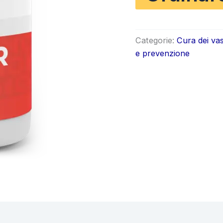
origin
era:
Categorie:
Cura dei vas
€98.0
e prevenzione