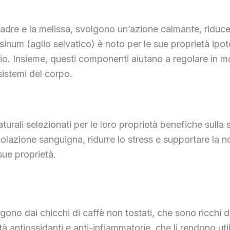
a madre e la melissa, svolgono un’azione calmante, riduc
inum (aglio selvatico) è noto per le sue proprietà ipote
orio. Insieme, questi componenti aiutano a regolare in 
 sistemi del corpo.
aturali selezionati per le loro proprietà benefiche sul
rcolazione sanguigna, ridurre lo stress e supportare la 
sue proprietà.
gono dai chicchi di caffè non tostati, che sono ricchi di
tà antiossidanti e anti-infiammatorie, che li rendono uti