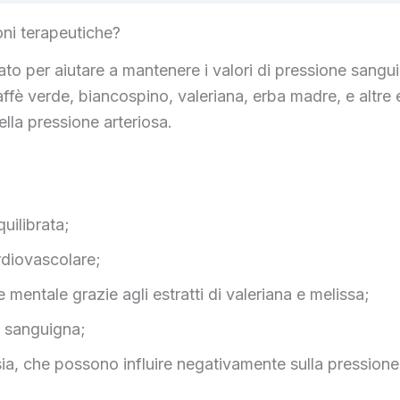
oni terapeutiche?
to per aiutare a mantenere i valori di pressione sangu
 caffè verde, biancospino, valeriana, erba madre, e altr
lla pressione arteriosa.
uilibrata;
rdiovascolare;
e mentale grazie agli estratti di valeriana e melissa;
e sanguigna;
nsia, che possono influire negativamente sulla pressione