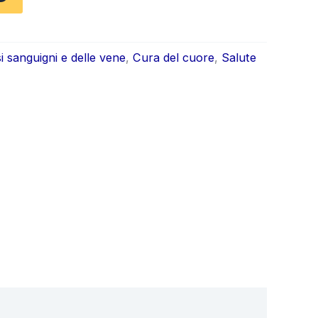
ale
attuale
è:
i sanguigni e delle vene
,
Cura del cuore
,
Salute
0.
€49.00.