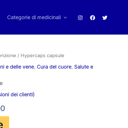
Categorie di medicinali
enzione
/ Hypercaps capsule
ni e delle vene
,
Cura del cuore
,
Salute e
e
oni dei clienti)
Il
00
o
prezzo
e