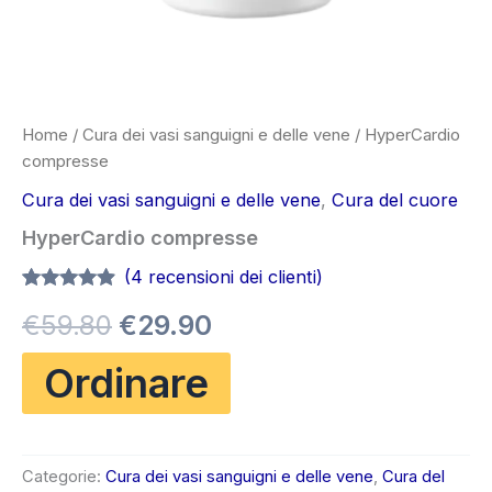
Home
/
Cura dei vasi sanguigni e delle vene
/ HyperCardio
compresse
Cura dei vasi sanguigni e delle vene
,
Cura del cuore
HyperCardio compresse
(
4
recensioni dei clienti)
Valutato
4
4.75
Il
Il
€
59.80
€
29.90
su 5 su
base di
recensioni
prezzo
prezzo
Ordinare
originale
attuale
era:
è:
Categorie:
Cura dei vasi sanguigni e delle vene
,
Cura del