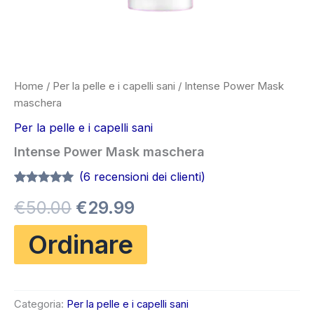
Home
/
Per la pelle e i capelli sani
/ Intense Power Mask
maschera
Per la pelle e i capelli sani
Intense Power Mask maschera
(
6
recensioni dei clienti)
Valutato
5
4.80
Il
Il
€
50.00
€
29.99
su 5 su
base di
recensioni
prezzo
prezzo
Ordinare
originale
attuale
era:
è:
Categoria:
Per la pelle e i capelli sani