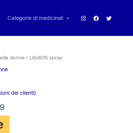
Categorie di medicinali
delle donne
/ LibidON spray
onne
oni dei clienti)
Il
99
o
prezzo
e