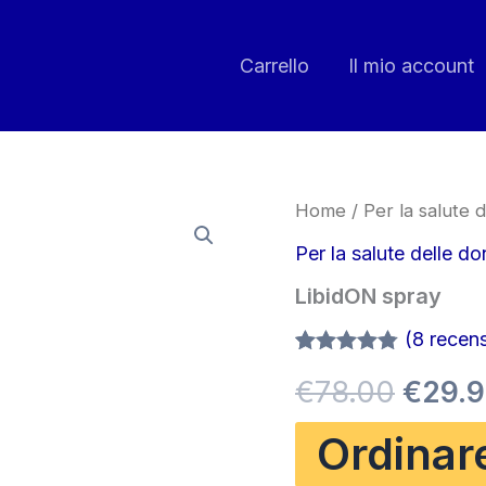
Carrello
Il mio account
Home
/
Per la salute 
Per la salute delle d
LibidON spray
(
8
recensi
Valutato
7
Il
€
78.00
€
29.
4.71
su 5
su base
di
prezz
Ordinar
recensioni