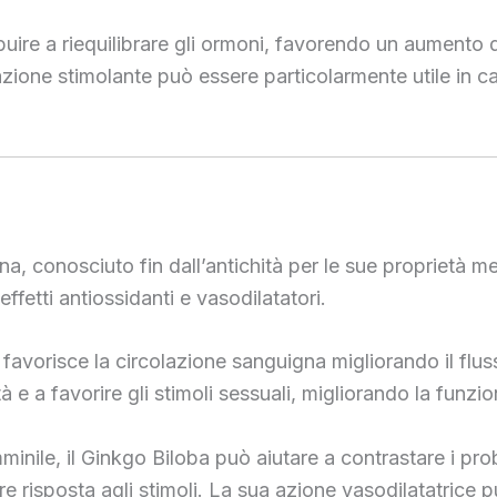
uire a riequilibrare gli ormoni, favorendo un aumento d
 azione stimolante può essere particolarmente utile in c
na, conosciuto fin dall’antichità per le sue proprietà me
ffetti antiossidanti e vasodilatatori.
a favorisce la circolazione sanguigna migliorando il flu
tà e a favorire gli stimoli sessuali, migliorando la funzio
inile, il Ginkgo Biloba può aiutare a contrastare i pro
e risposta agli stimoli. La sua azione vasodilatatrice pu