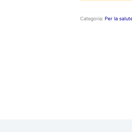
origin
era:
Categoria:
Per la salut
€78.0