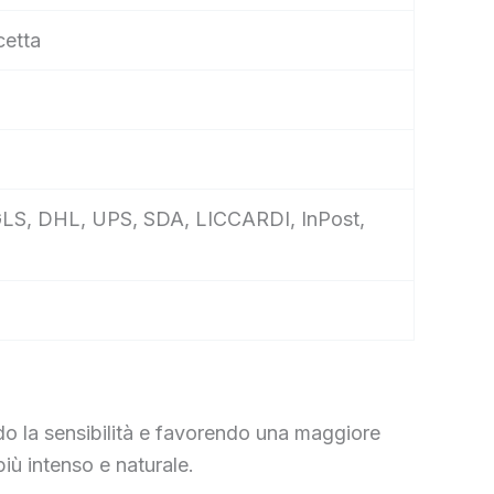
cetta
e, GLS, DHL, UPS, SDA, LICCARDI, InPost,
do la sensibilità e favorendo una maggiore
più intenso e naturale.