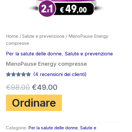
Home
/
Salute e prevenzione
/ MenoPause Energy
compresse
Per la salute delle donne
,
Salute e prevenzione
MenoPause Energy compresse
(
4
recensioni dei clienti)
Valutato
4
4.75
Il
Il
€
98.00
€
49.00
su 5 su
base di
recensioni
prezzo
prezzo
Ordinare
originale
attuale
era:
è:
Categorie:
Per la salute delle donne
,
Salute e