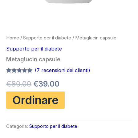
Home
/
Supporto per il diabete
/ Metaglucin capsule
Supporto per il diabete
Metaglucin capsule
(
7
recensioni dei clienti)
Valutato
6
4.83
Il
Il
€
80.00
€
39.00
su 5 su
base di
recensioni
prezzo
prezzo
Ordinare
originale
attuale
era:
è:
Categoria:
Supporto per il diabete
€80.00.
€39.00.