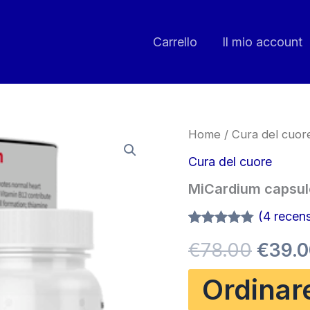
Carrello
Il mio account
Home
/
Cura del cuor
Cura del cuore
MiCardium capsul
(
4
recensi
Valutato
4
Il
€
78.00
€
39.
4.75
su 5
su base
di
prezz
Ordinar
recensioni