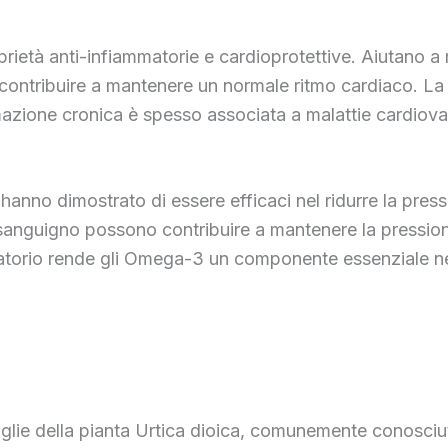
età anti-infiammatorie e cardioprotettive. Aiutano a ridur
contribuire a mantenere un normale ritmo cardiaco. La l
mmazione cronica è spesso associata a malattie cardiova
hanno dimostrato di essere efficaci nel ridurre la press
sanguigno possono contribuire a mantenere la pressione a
olatorio rende gli Omega-3 un componente essenziale ne
e foglie della pianta Urtica dioica, comunemente conosci