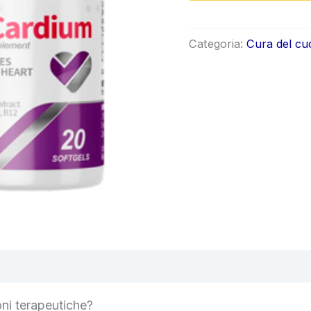
origin
era:
Categoria:
Cura del cu
€78.0
oni terapeutiche?