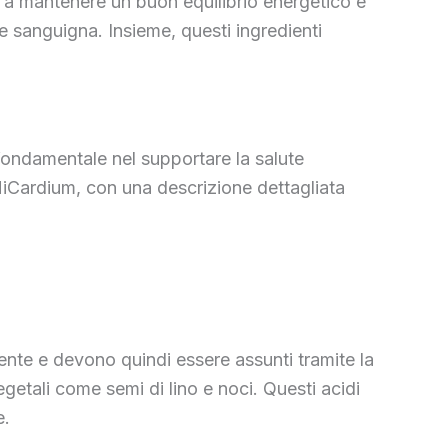
o a mantenere un buon equilibrio energetico e
 sanguigna. Insieme, questi ingredienti
fondamentale nel supportare la salute
i MiCardium, con una descrizione dettagliata
nte e devono quindi essere assunti tramite la
getali come semi di lino e noci. Questi acidi
e.