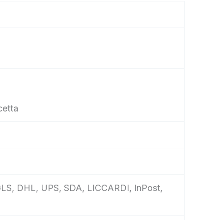
cetta
e, GLS, DHL, UPS, SDA, LICCARDI, InPost,