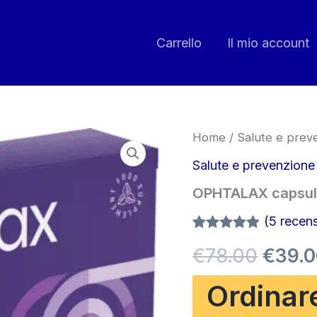
Carrello
Il mio account
Home
/
Salute e prev
Salute e prevenzione
OPHTALAX capsu
(
5
recensi
Valutato
5
Il
€
78.00
€
39.
4.80
su 5
su base
di
prezz
Ordinar
recensioni