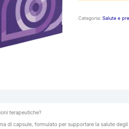
origin
era:
Categoria:
Salute e pr
€78.0
oni terapeutiche?
 di capsule, formulato per supportare la salute degli o