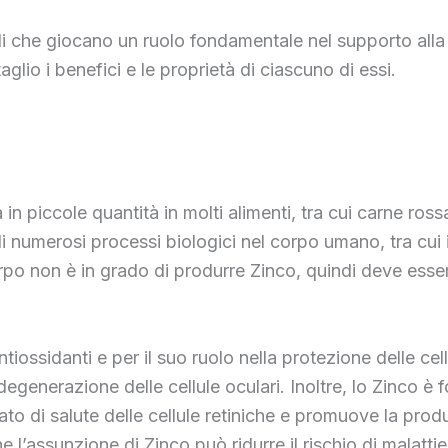
 che giocano un ruolo fondamentale nel supporto alla s
glio i benefici e le proprietà di ciascuno di essi.
in piccole quantità in molti alimenti, tra cui carne ros
i numerosi processi biologici nel corpo umano, tra cui i
rpo non è in grado di produrre Zinco, quindi deve essere
tiossidanti e per il suo ruolo nella protezione delle ce
degenerazione delle cellule oculari. Inoltre, lo Zinco 
ato di salute delle cellule retiniche e promuove la prod
e l’assunzione di Zinco può ridurre il rischio di malatti