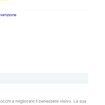
ale
attuale
è:
evenzione
0.
€39.00.
cchi e migliorare il benessere visivo. La sua