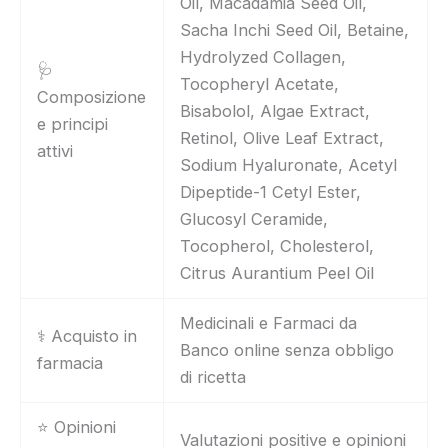
Oil, Macadamia Seed Oil,
Sacha Inchi Seed Oil, Betaine,
Hydrolyzed Collagen,
🩺
Tocopheryl Acetate,
Composizione
Bisabolol, Algae Extract,
e principi
Retinol, Olive Leaf Extract,
attivi
Sodium Hyaluronate, Acetyl
Dipeptide-1 Cetyl Ester,
Glucosyl Ceramide,
Tocopherol, Cholesterol,
Citrus Aurantium Peel Oil
Medicinali e Farmaci da
⚕️ Acquisto in
Banco online senza obbligo
farmacia
di ricetta
⭐ Opinioni
Valutazioni positive e opinioni