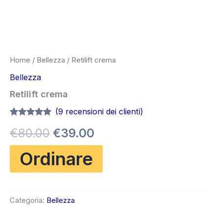
Home
/
Bellezza
/ Retilift crema
Bellezza
Retilift crema
(
9
recensioni dei clienti)
Valutato
8
4.88
Il
Il
€
80.00
€
39.00
su 5 su
base di
recensioni
prezzo
prezzo
Ordinare
originale
attuale
era:
è:
Categoria:
Bellezza
€80.00.
€39.00.