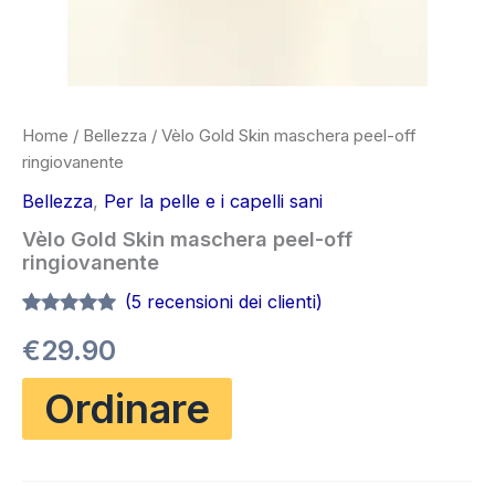
Home
/
Bellezza
/ Vèlo Gold Skin maschera peel-off
ringiovanente
Bellezza
,
Per la pelle e i capelli sani
Vèlo Gold Skin maschera peel-off
ringiovanente
(
5
recensioni dei clienti)
Valutato
5
4.80
€
29.90
su 5 su
base di
recensioni
Ordinare