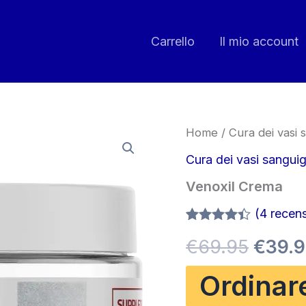
Carrello
Il mio account
Home
/
Cura dei vasi 
Cura dei vasi sanguig
Venoxil Crema
(
4
recensi
Valutato
3
Il
€
69.95
€
39.
4.33
su 5
su base
di
prezz
Ordinar
recensioni