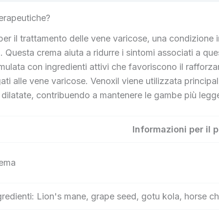
terapeutiche?
r il trattamento delle vene varicose, una condizione i
na. Questa crema aiuta a ridurre i sintomi associati a 
lata con ingredienti attivi che favoriscono il rafforzam
gati alle vene varicose. Venoxil viene utilizzata princi
ene dilatate, contribuendo a mantenere le gambe più legg
Informazioni per il 
ema
gredienti: Lion's mane, grape seed, gotu kola, horse c