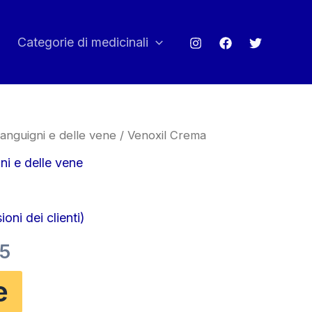
Categorie di medicinali
sanguigni e delle vene
/ Venoxil Crema
ni e delle vene
oni dei clienti)
Il
95
o
prezzo
e