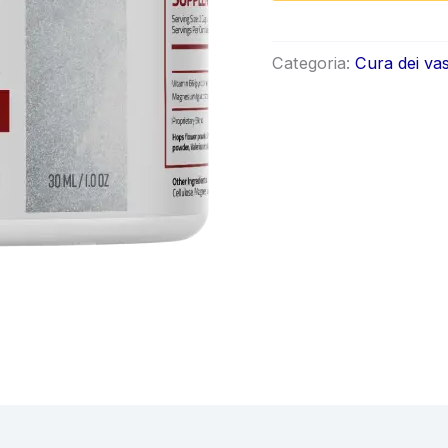
origin
era:
Categoria:
Cura dei vas
€69.9