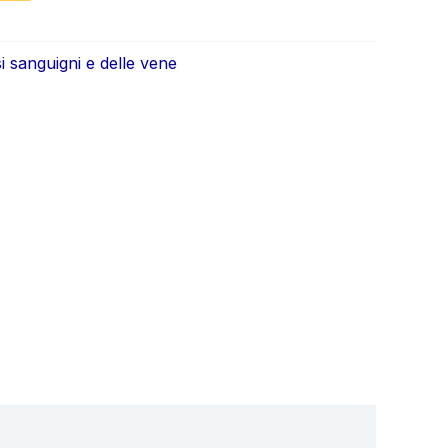
ale
attuale
è:
i sanguigni e delle vene
5.
€39.95.