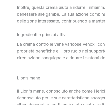
Inoltre, questa crema aiuta a ridurre l'infiam
benessere alle gambe. La sua azione combinata
delle zone interessate, contribuendo a mante
Ingredienti e principi attivi
La crema contro le vene varicose Venoxil contien
proprietà benefiche e il loro ruolo nel suppor
circolazione sanguigna e a ridurre i sintomi d
Lion’s mane
Il Lion's mane, conosciuto anche come Hericiu
riconosciuto per le sue caratteristiche sporgen
alberi decapati o morti, ed è stato usato tradi