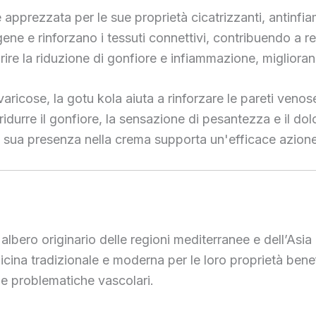
 è apprezzata per le sue proprietà cicatrizzanti, antin
agene e rinforzano i tessuti connettivi, contribuendo a r
orire la riduzione di gonfiore e infiammazione, miglior
aricose, la gotu kola aiuta a rinforzare le pareti venos
idurre il gonfiore, la sensazione di pesantezza e il do
a sua presenza nella crema supporta un'efficace azione l
lbero originario delle regioni mediterranee e dell’Asia
icina tradizionale e moderna per le loro proprietà benef
le problematiche vascolari.