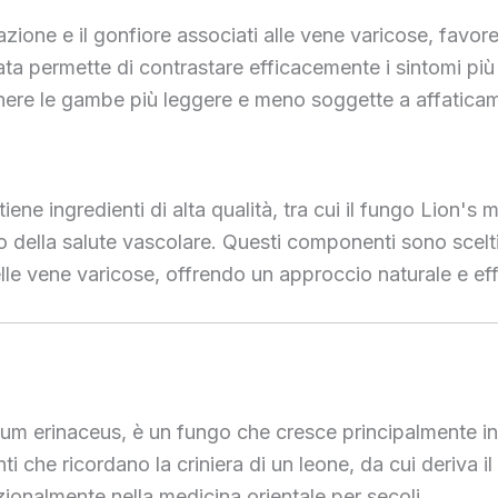
mazione e il gonfiore associati alle vene varicose, fav
 permette di contrastare efficacemente i sintomi più fa
nere le gambe più leggere e meno soggette a affatica
e ingredienti di alta qualità, tra cui il fungo Lion's ma
to della salute vascolare. Questi componenti sono scelti
elle vene varicose, offrendo un approccio naturale e ef
m erinaceus, è un fungo che cresce principalmente in 
ti che ricordano la criniera di un leone, da cui deriva 
zionalmente nella medicina orientale per secoli.