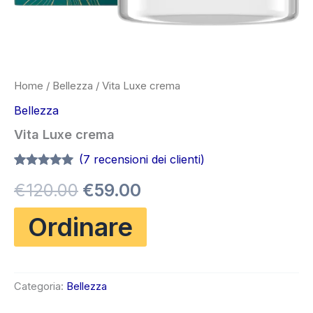
Home
/
Bellezza
/ Vita Luxe crema
Bellezza
Vita Luxe crema
(
7
recensioni dei clienti)
Valutato
6
4.83
Il
Il
€
120.00
€
59.00
su 5 su
base di
recensioni
prezzo
prezzo
Ordinare
originale
attuale
era:
è:
Categoria:
Bellezza
€120.00.
€59.00.