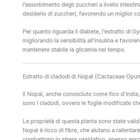
l’assorbimento degli zuccheri a livello intestina
desiderio di zuccheri, favorendo un miglior co
Per quanto riguarda il diabete, l’estratto di 
migliorando la sensibilità all’insulina e favor
mantenere stabile la glicemia nel tempo.
Estratto di cladodi di Nopal (Cactaceae Opunt
Il Nopal, anche conosciuto come fico d’India, è
sono i cladodi, ovvero le foglie modificate ch
Le proprietà di questa pianta sono state validat
Nopal è ricco di fibre, che aiutano a rallentar
combattono lo stress ossidativo, spesso asso