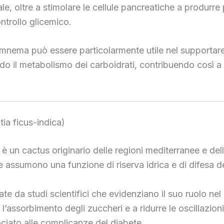
le, oltre a stimolare le cellule pancreatiche a produrre pi
ntrollo glicemico.
Gymnema può essere particolarmente utile nel supportare
endo il metabolismo dei carboidrati, contribuendo così a 
ia ficus-indica)
 un cactus originario delle regioni mediterranee e dell’
e assumono una funzione di riserva idrica e di difesa de
e da studi scientifici che evidenziano il suo ruolo nel r
e l’assorbimento degli zuccheri e a ridurre le oscillazi
ciato alle complicanze del diabete.