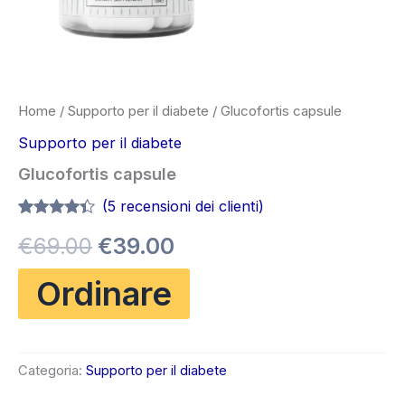
Home
/
Supporto per il diabete
/ Glucofortis capsule
Supporto per il diabete
Glucofortis capsule
(
5
recensioni dei clienti)
Valutato
4
Il
Il
€
69.00
€
39.00
4.25
su 5
su base
di
prezzo
prezzo
Ordinare
recensioni
originale
attuale
era:
è:
Categoria:
Supporto per il diabete
€69.00.
€39.00.