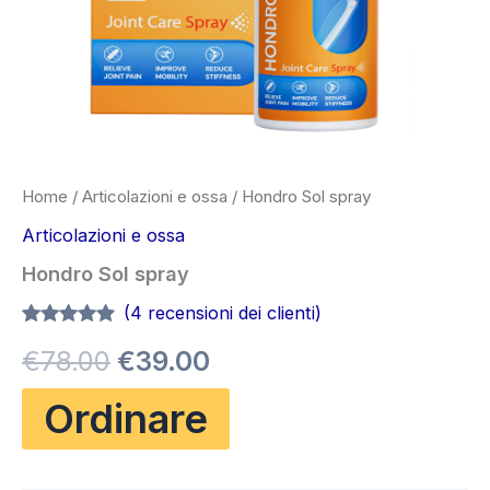
Home
/
Articolazioni e ossa
/ Hondro Sol spray
Articolazioni e ossa
Hondro Sol spray
(
4
recensioni dei clienti)
Valutato
4
4.75
Il
Il
€
78.00
€
39.00
su 5 su
base di
recensioni
prezzo
prezzo
Ordinare
originale
attuale