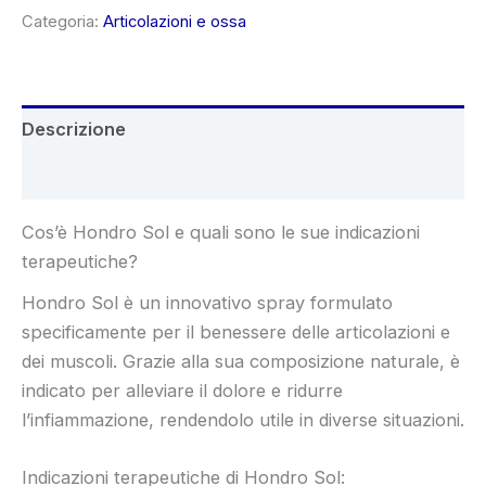
era:
è:
Categoria:
Articolazioni e ossa
€78.00.
€39.00.
Descrizione
Recensioni (4)
Cos’è Hondro Sol e quali sono le sue indicazioni
terapeutiche?
Hondro Sol è un innovativo spray formulato
specificamente per il benessere delle articolazioni e
dei muscoli. Grazie alla sua composizione naturale, è
indicato per alleviare il dolore e ridurre
l’infiammazione, rendendolo utile in diverse situazioni.
Indicazioni terapeutiche di Hondro Sol: