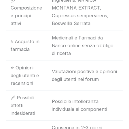
🩺
Ingredienti: ARNICA
Composizione
MONTANA EXTRACT,
e principi
Cupressus sempervirens,
attivi
Boswellia Serrata
Medicinali e Farmaci da
⚕️ Acquisto in
Banco online senza obbligo
farmacia
di ricetta
⭐ Opinioni
Valutazioni positive e opinioni
degli utenti e
degli utenti nei forum
recensioni
🩹 Possibili
Possibile intolleranza
effetti
individuale ai componenti
indesiderati
Consegna in 2-3 giorni