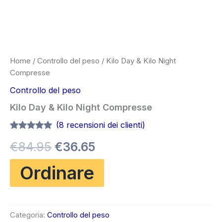
Home
/
Controllo del peso
/ Kilo Day & Kilo Night
Compresse
Controllo del peso
Kilo Day & Kilo Night Compresse
(
8
recensioni dei clienti)
Valutato
7
4.86
Il
Il
€
84.95
€
36.65
su 5 su
base di
recensioni
prezzo
prezzo
Ordinare
originale
attuale
era:
è:
Categoria:
Controllo del peso