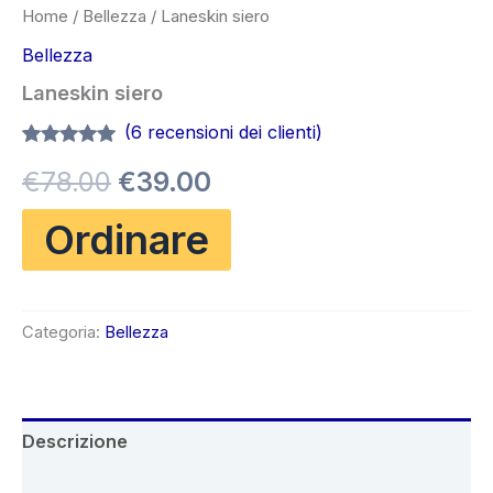
Home
/
Bellezza
/ Laneskin siero
Bellezza
Laneskin siero
(
6
recensioni dei clienti)
Valutato
6
4.83
Il
Il
€
78.00
€
39.00
su 5 su
base di
recensioni
prezzo
prezzo
Ordinare
originale
attuale
era:
è:
Categoria:
Bellezza
€78.00.
€39.00.
Descrizione
Recensioni (6)