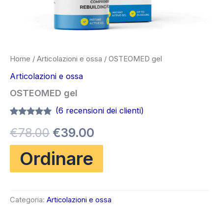
Home
/
Articolazioni e ossa
/ OSTEOMED gel
Articolazioni e ossa
OSTEOMED gel
(
6
recensioni dei clienti)
Valutato
6
4.83
Il
Il
€
78.00
€
39.00
su 5 su
base di
recensioni
prezzo
prezzo
Ordinare
originale
attuale
era:
è:
Categoria:
Articolazioni e ossa
€78.00.
€39.00.