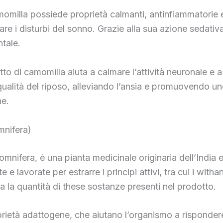
momilla possiede proprietà calmanti, antinfiammatorie 
viare i disturbi del sonno. Grazie alla sua azione sedat
ntale.
to di camomilla aiuta a calmare l’attività neuronale e a 
qualità del riposo, alleviando l’ansia e promuovendo uno 
ne.
nifera)
fera, è una pianta medicinale originaria dell’India e d
 e lavorate per estrarre i principi attivi, tra cui i with
a la quantità di these sostanze presenti nel prodotto.
ietà adattogene, che aiutano l’organismo a rispondere 