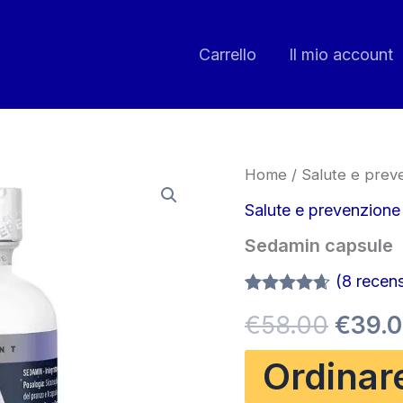
Carrello
Il mio account
Home
/
Salute e prev
Salute e prevenzione
Sedamin capsule
(
8
recensi
Valutato
7
Il
€
58.00
€
39.
4.57
su 5
su base
di
prezz
Ordinar
recensioni