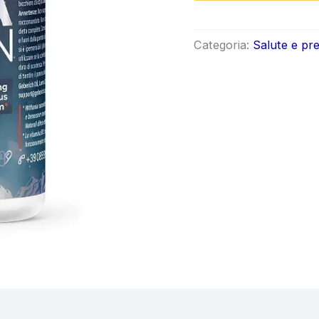
origin
era:
Categoria:
Salute e pr
€58.0