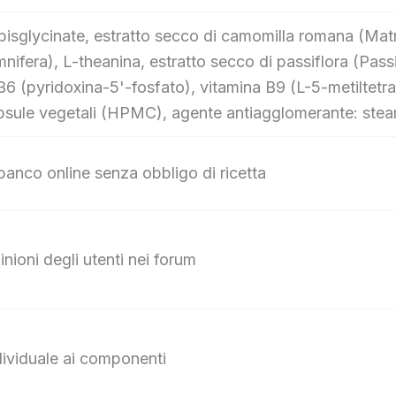
bisglycinate, estratto secco di camomilla romana (Mat
nifera), L-theanina, estratto secco di passiflora (Pass
B6 (pyridoxina-5'-fosfato), vitamina B9 (L-5-metiltetra
psule vegetali (HPMC), agente antiagglomerante: stea
banco online senza obbligo di ricetta
inioni degli utenti nei forum
ndividuale ai componenti