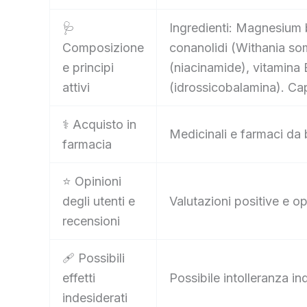
🩺
Ingredienti: Magnesium 
Composizione
conanolidi (Withania som
e principi
(niacinamide), vitamina 
attivi
(idrossicobalamina). Ca
⚕️ Acquisto in
Medicinali e farmaci da 
farmacia
⭐ Opinioni
degli utenti e
Valutazioni positive e op
recensioni
🩹 Possibili
effetti
Possibile intolleranza i
indesiderati