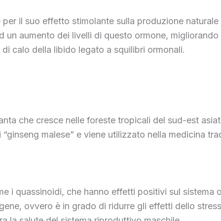
te per il suo effetto stimolante sulla produzione naturale
 un aumento dei livelli di questo ormone, migliorando co
 di calo della libido legato a squilibri ormonali.
anta che cresce nelle foreste tropicali del sud-est asiat
ginseng malese” e viene utilizzato nella medicina tradiz
ome i quassinoidi, che hanno effetti positivi sul siste
ne, ovvero è in grado di ridurre gli effetti dello stress
ra la salute del sistema riproduttivo maschile.