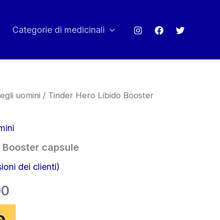
Categorie di medicinali
egli uomini
/ Tinder Hero Libido Booster
mini
o Booster capsule
oni dei clienti)
Il
00
zo
prezzo
e