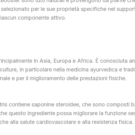
do Booster sono tutti naturali e provengono da piante c
selezionato per le sue proprietà specifiche nel supporta
 ciascun componente attivo.
principalmente in Asia, Europa e Africa. È conosciuta an
e culture, in particolare nella medicina ayurvedica e tra
nale e per il miglioramento delle prestazioni fisiche.
restris contiene saponine steroidee, che sono composti bi
he questo ingrediente possa migliorare la funzione ses
he alla salute cardiovascolare e alla resistenza fisica.