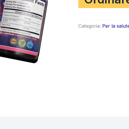
origi
era:
Categoria:
Per la salut
€90.0