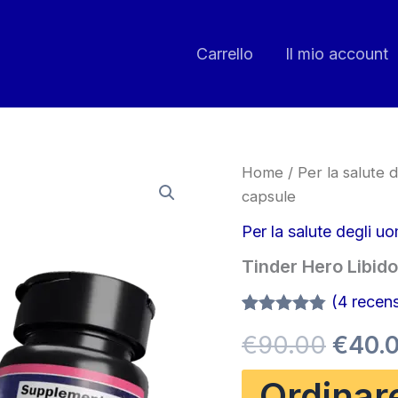
Carrello
Il mio account
Home
/
Per la salute d
capsule
Per la salute degli uo
Tinder Hero Libid
(
4
recensi
Valutato
4
Il
€
90.00
€
40.
4.75
su 5
su base
di
prez
Ordinar
recensioni