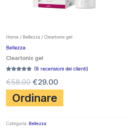
Home
/
Bellezza
/ Cleartonix gel
Bellezza
Cleartonix gel
(
8
recensioni dei clienti)
Valutato
7
Il
Il
€
58.00
€
29.00
4.71
su 5
su base
di
prezzo
prezzo
Ordinare
recensioni
originale
attuale
era:
è:
Categoria:
Bellezza
€58.00.
€29.00.