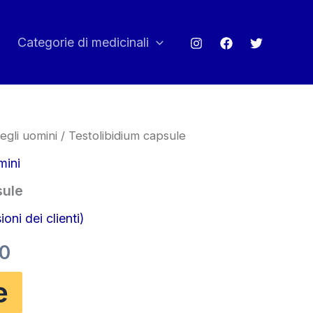
Categorie di medicinali
egli uomini
/ Testolibidium capsule
mini
sule
oni dei clienti)
Il
00
o
prezzo
e