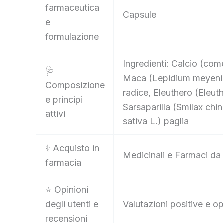
farmaceutica
Capsule
e
formulazione
Ingredienti: Calcio (com
🩺
Maca (Lepidium meyenii)
Composizione
radice, Eleuthero (Eleut
e principi
Sarsaparilla (Smilax chi
attivi
sativa L.) paglia
⚕️ Acquisto in
Medicinali e Farmaci da 
farmacia
⭐ Opinioni
degli utenti e
Valutazioni positive e op
recensioni