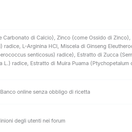
e Carbonato di Calcio), Zinco (come Ossido di Zinco),
 radice, L-Arginina HCl, Miscela di Ginseng Eleuther
herococcus senticosus) radice), Estratto di Zucca (Se
na L.) radice, Estratto di Muira Puama (Ptychopetalum
Banco online senza obbligo di ricetta
inioni degli utenti nei forum