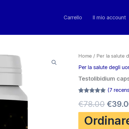
Carrello
Il mio account
Home
/
Per la salute d
Per la salute degli uo
Testolibidium cap
(
7
recensi
Valutato
6
Il
€
78.00
€
39.
4.83
su 5
su base
di
prezz
Ordinar
recensioni