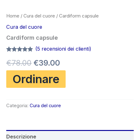
Home
/
Cura del cuore
/ Cardiform capsule
Cura del cuore
Cardiform capsule
(
5
recensioni dei clienti)
Valutato
5
4.80
Il
Il
€
78.00
€
39.00
su 5 su
base di
recensioni
prezzo
prezzo
Ordinare
originale
attuale
era:
è:
Categoria:
Cura del cuore
€78.00.
€39.00.
Descrizione