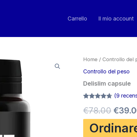
Carrello
Il mio account
Home
/
Controllo del
Controllo del peso
Delislim capsule
(
9
recensi
Valutato
8
Il
€
78.00
€
39.
4.63
su 5
su base
di
prezz
Ordinar
recensioni