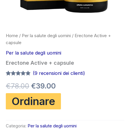
Home
/
Per la salute degli uomini
/ Erectone Active +
capsule
Per la salute degli uomini
Erectone Active + capsule
(
9
recensioni dei clienti)
Valutato
8
4.75
Il
Il
€
78.00
€
39.00
su 5 su
base di
recensioni
prezzo
prezzo
Ordinare
originale
attuale
era:
è:
Categoria:
Per la salute degli uomini