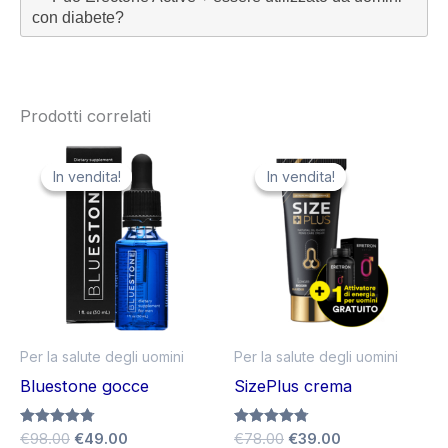
con diabete?
Prodotti correlati
In vendita!
In vendita!
In vendita!
In vendita!
Per la salute degli uomini
Per la salute degli uomini
Bluestone gocce
SizePlus crema
Il
Il
Il
Il
Valutato
€
98.00
€
49.00
Valutato
€
78.00
€
39.00