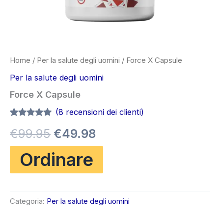
Home
/
Per la salute degli uomini
/ Force X Capsule
Per la salute degli uomini
Force X Capsule
(
8
recensioni dei clienti)
Valutato
7
4.86
Il
Il
€
99.95
€
49.98
su 5 su
base di
recensioni
prezzo
prezzo
Ordinare
originale
attuale
era:
è:
Categoria:
Per la salute degli uomini
€99.95.
€49.98.