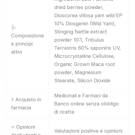
dried berries powder,
Dioscorea villosa yam wild EP
10% Diosgenin (Wild Yam),
🩺
Stinging Nettle extract
Composizione
powder 10:1, Tribulus
e principi
Terrestris 60% saponins UV,
attivi
Microcrystalline Cellulose,
Organic Grown Maca root
powder, Magnesium
Stearate, Silicon Dioxide
Medicinali e Farmaci da
⚕️ Acquisto in
Banco online senza obbligo
farmacia
di ricetta
⭐ Opinioni
Valutazioni positive e opinioni
degli utenti e