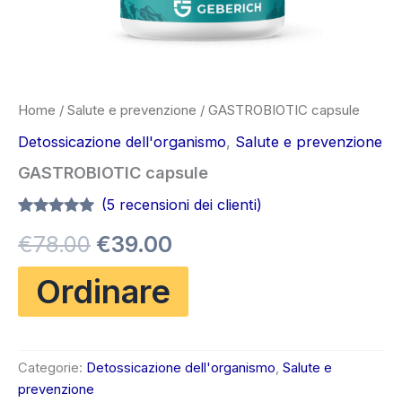
Home
/
Salute e prevenzione
/ GASTROBIOTIC capsule
Detossicazione dell'organismo
,
Salute e prevenzione
GASTROBIOTIC capsule
(
5
recensioni dei clienti)
Valutato
5
4.80
Il
Il
€
78.00
€
39.00
su 5 su
base di
recensioni
prezzo
prezzo
Ordinare
originale
attuale
era:
è:
Categorie:
Detossicazione dell'organismo
,
Salute e
€78.00.
€39.00.
prevenzione