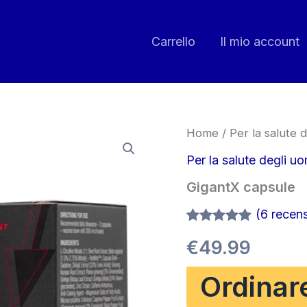
Carrello
Il mio account
Home
/
Per la salute d
Per la salute degli uo
GigantX capsule
(
6
recensi
Valutato
6
€
49.99
4.83
su 5
su base
di
Ordinar
recensioni