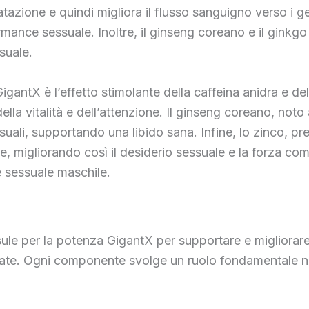
tazione e quindi migliora il flusso sanguigno verso i gen
ance sessuale. Inoltre, il ginseng coreano e il ginkgo
suale.
gantX è l’effetto stimolante della caffeina anidra e d
lla vitalità e dell’attenzione. Il ginseng coreano, noto
essuali, supportando una libido sana. Infine, lo zinco, p
ne, migliorando così il desiderio sessuale e la forza com
e sessuale maschile.
psule per la potenza GigantX per supportare e migliorare
vate. Ogni componente svolge un ruolo fondamentale nel