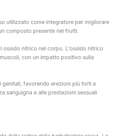
so utilizzato come integratore per migliorare
un composto presente nei frutti.
di ossido nitrico nel corpo. L’ossido nitrico
muscoli, con un impatto positivo sulla
 genitali, favorendo erezioni più forti e
nza sanguigna e alle prestazioni sessuali
ato dalla radice della barbabietola rossa. La