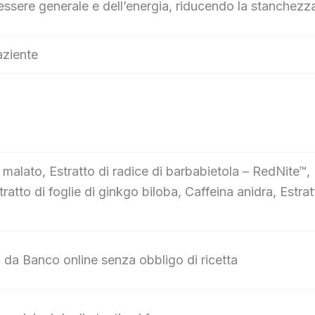
essere generale e dell’energia, riducendo la stanchezza
aziente
a malato, Estratto di radice di barbabietola – RedNite™, Es
ratto di foglie di ginkgo biloba, Caffeina anidra, Estr
 da Banco online senza obbligo di ricetta