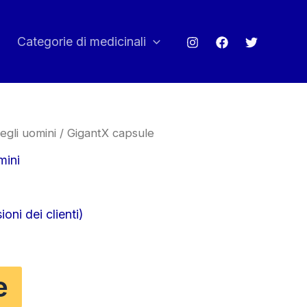
Categorie di medicinali
egli uomini
/ GigantX capsule
mini
oni dei clienti)
e