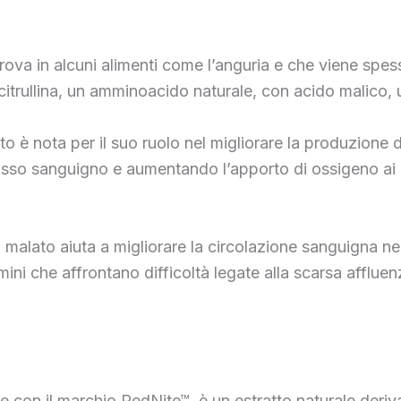
rova in alcuni alimenti come l’anguria e che viene spes
citrullina, un amminoacido naturale, con acido malico, 
lato è nota per il suo ruolo nel migliorare la produzione 
flusso sanguigno e aumentando l’apporto di ossigeno ai 
a malato aiuta a migliorare la circolazione sanguigna nei
mini che affrontano difficoltà legate alla scarsa afflue
he con il marchio RedNite™, è un estratto naturale deriv