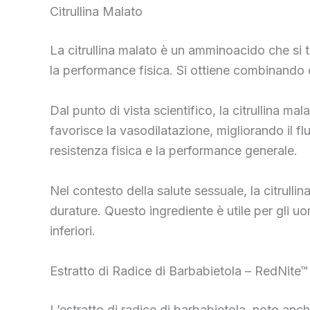
Citrullina Malato
La citrullina malato è un amminoacido che si t
la performance fisica. Si ottiene combinando 
Dal punto di vista scientifico, la citrullina ma
favorisce la vasodilatazione, migliorando il 
resistenza fisica e la performance generale.
Nel contesto della salute sessuale, la citrullin
durature. Questo ingrediente è utile per gli uo
inferiori.
Estratto di Radice di Barbabietola – RedNite™
L’estratto di radice di barbabietola, noto anc