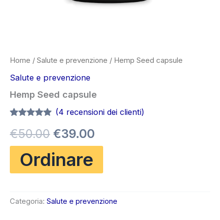
Home
/
Salute e prevenzione
/ Hemp Seed capsule
Salute e prevenzione
Hemp Seed capsule
(
4
recensioni dei clienti)
Valutato
3
5.00
Il
Il
€
50.00
€
39.00
su 5 su
base di
recensioni
prezzo
prezzo
Ordinare
originale
attuale
era:
è:
Categoria:
Salute e prevenzione
€50.00.
€39.00.