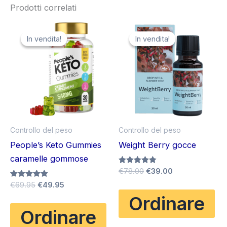
Prodotti correlati
In vendita!
In vendita!
In vendita!
In vendita!
Controllo del peso
Controllo del peso
People’s Keto Gummies
Weight Berry gocce
caramelle gommose
Il
Il
Valutato
€
78.00
€
39.00
4.80
prezzo
prezzo
Il
Il
Valutato
€
69.95
€
49.95
su 5
originale
attuale
4.80
prezzo
prezzo
Ordinare
su 5
era:
è:
originale
attuale
€78.00.
€39.00.
Ordinare
era:
è:
€69.95.
€49.95.