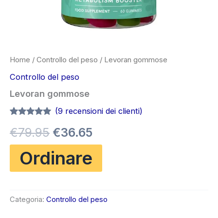
Home
/
Controllo del peso
/ Levoran gommose
Controllo del peso
Levoran gommose
(
9
recensioni dei clienti)
Valutato
8
4.88
Il
Il
€
79.95
€
36.65
su 5 su
base di
recensioni
prezzo
prezzo
Ordinare
originale
attuale
era:
è:
Categoria:
Controllo del peso
€79.95.
€36.65.