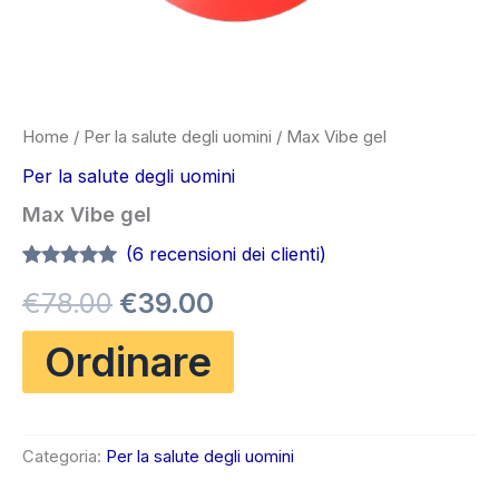
Home
/
Per la salute degli uomini
/ Max Vibe gel
Per la salute degli uomini
Max Vibe gel
(
6
recensioni dei clienti)
Valutato
6
4.83
Il
Il
€
78.00
€
39.00
su 5 su
base di
recensioni
prezzo
prezzo
Ordinare
originale
attuale
era:
è:
Categoria:
Per la salute degli uomini
€78.00.
€39.00.