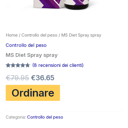
Home
/
Controllo del peso
/ MS Diet Spray spray
Controllo del peso
MS Diet Spray spray
(
8
recensioni dei clienti)
Valutato
7
Il
Il
€
79.95
€
36.65
4.57
su 5
su base
di
prezzo
prezzo
Ordinare
recensioni
originale
attuale
era:
è:
Categoria:
Controllo del peso
€79.95.
€36.65.