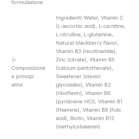
formulazione
Ingredienti: Water, Vitamin C
(L-ascorbic acid), L-carnitine,
L-citrulline, L-glutamine,
Natural blackberry flavor,
Vitamin B3 (nicotinamide),
🩺
Zinc (citrate), Vitamin B5
Composizione
(calcium pantothenate),
e principi
Sweetener (steviol
attivi
glycosides), Vitamin B2
(riboflavin), Vitamin B6
(pyridoxine HCl), Vitamin B1
(thiamine), Vitamin B9 (folic
acid), Biotin, Vitamin B12
(methylcobalamin)