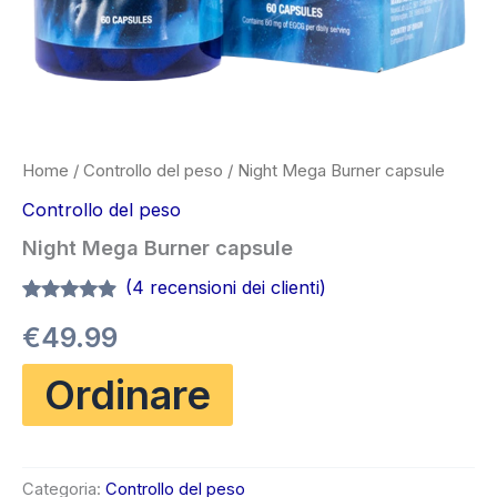
Home
/
Controllo del peso
/ Night Mega Burner capsule
Controllo del peso
Night Mega Burner capsule
(
4
recensioni dei clienti)
Valutato
4
4.75
€
49.99
su 5 su
base di
recensioni
Ordinare
Categoria:
Controllo del peso