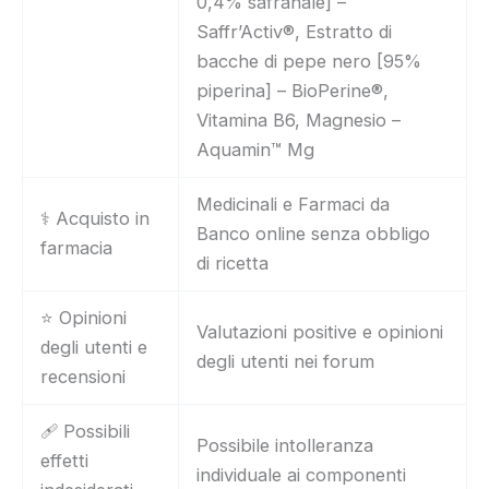
0,4% safranale] –
Saffr’Activ®, Estratto di
bacche di pepe nero [95%
piperina] – BioPerine®,
Vitamina B6, Magnesio –
Aquamin™ Mg
Medicinali e Farmaci da
⚕️ Acquisto in
Banco online senza obbligo
farmacia
di ricetta
⭐ Opinioni
Valutazioni positive e opinioni
degli utenti e
degli utenti nei forum
recensioni
🩹 Possibili
Possibile intolleranza
effetti
individuale ai componenti