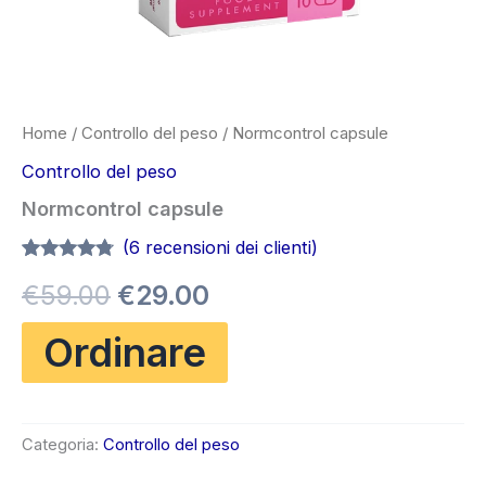
Home
/
Controllo del peso
/ Normcontrol capsule
Controllo del peso
Normcontrol capsule
(
6
recensioni dei clienti)
Valutato
5
Il
Il
€
59.00
€
29.00
4.60
su 5
su base
di
prezzo
prezzo
Ordinare
recensioni
originale
attuale
era:
è:
Categoria:
Controllo del peso
€59.00.
€29.00.