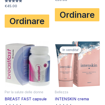
4.83
Valutato
€
45.00
su 5
4.75
Ordinare
su 5
Ordinare
In vendita!
In vendita!
Per la salute delle donne
Bellezza
BREAST FAST capsule
INTENSKIN crema