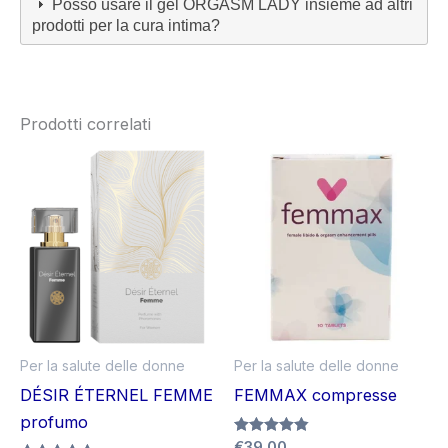
Posso usare il gel ORGASM LADY insieme ad altri
prodotti per la cura intima?
Prodotti correlati
Per la salute delle donne
Per la salute delle donne
DÉSIR ÉTERNEL FEMME
FEMMAX compresse
profumo
Valutato
€
39.00