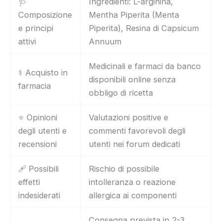
🩺
Ingredienti: L-arginina,
Composizione
Mentha Piperita (Menta
e principi
Piperita), Resina di Capsicum
attivi
Annuum
Medicinali e farmaci da banco
⚕️ Acquisto in
disponibili online senza
farmacia
obbligo di ricetta
⭐ Opinioni
Valutazioni positive e
degli utenti e
commenti favorevoli degli
recensioni
utenti nei forum dedicati
🩹 Possibili
Rischio di possibile
effetti
intolleranza o reazione
indesiderati
allergica ai componenti
Consegna prevista in 2-3