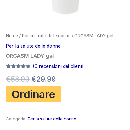
Home
/
Per la salute delle donne
/ ORGASM LADY gel
Per la salute delle donne
ORGASM LADY gel
(
6
recensioni dei clienti)
Valutato
5
5.00
Il
Il
€
58.00
€
29.99
su 5 su
base di
recensioni
prezzo
prezzo
Ordinare
originale
attuale
era:
è:
Categoria:
Per la salute delle donne
€58.00.
€29.99.